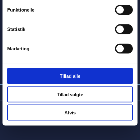
Let
Svær
Funktionelle
Statistik
Tegning
Tekst
Vælg literatur type
Fakta
Marketing
Begge
Fiktion
Tillad alle
Tillad valgte
Afvis