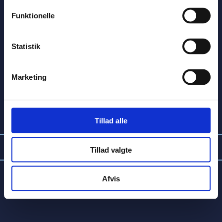
Let
Svær
Funktionelle
Statistik
Tegning
Tekst
Vælg literatur type
Fakta
Marketing
Begge
Fiktion
Tillad alle
Tillad valgte
Afvis